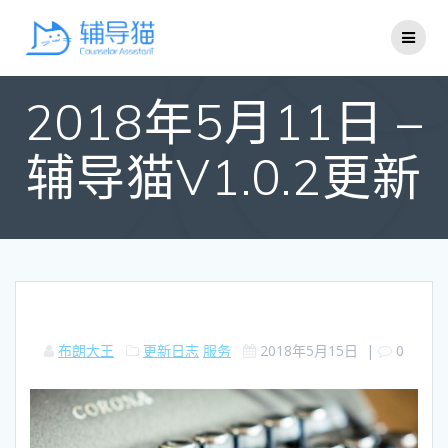
Skip
to
content
2018年5月11日 –
辅导猫V1.0.2更新
布朗大王
更新日志
服务
2018年5月15日
|
0