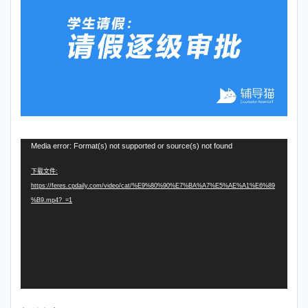
视
Media error: Format(s) not supported or source(s) not found
频
播
下载文件:
放
https://feres.cpdaily.com/video/cat/%E9%80%90%E7%BA%A7%E5%AE%A1%E6%89
器
%B9.mp4?_=1