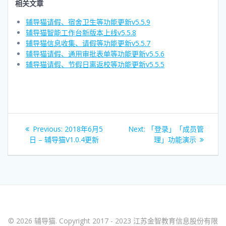
相关文章
辅导猫请假、宿舍卫生等功能更新v5.5.9
辅导猫智能工作台新版本上线v5.5.8
辅导猫信息收集、请假等功能更新v5.5.7
辅导猫请假、通用审批表单等功能更新v5.5.6
辅导猫请假、节假日离返校等功能更新v5.5.5
文
Previous
Next
Previous:
2018年6月5
Next:
「登录」「成员管
章
post:
post:
日 – 辅导猫V1.0.4更新
理」功能演示
导
航
© 2026 辅导猫. Copyright 2017 - 2023 江苏金智教育信息股份有限