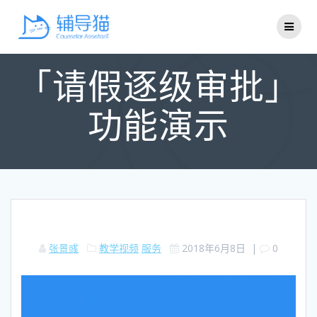
Skip
to
content
「请假逐级审批」
功能演示
张景彧
教学视频
服务
2018年6月8日
|
0