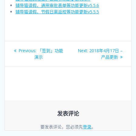
辅导猫请假、通用审批表单等功能更新v5.5.6
辅导猫请假、节假日离返校等功能更新v5.5.5
文
Previous
Next
Previous:
「签到」功能
Next:
2018年4月17日 –
章
post:
post:
演示
产品更新
导
航
发表评论
要发表评论，您必须先
登录
。